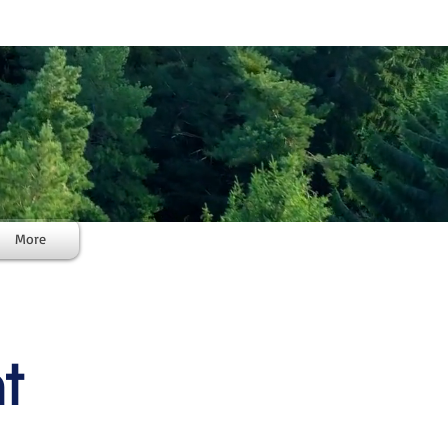
More
t